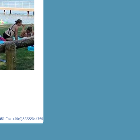
41951 Fax:+49(0)32222344769