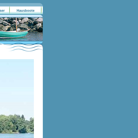
ser
Hausboote