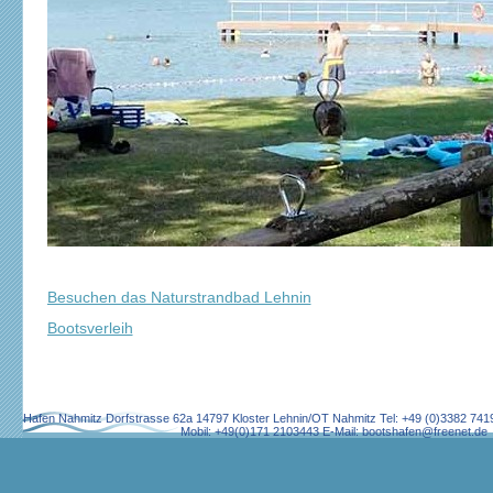
Besuchen das Naturstrandbad Lehnin
Bootsverleih
Hafen Nahmitz Dorfstrasse 62a 14797 Kloster Lehnin/OT Nahmitz Tel: +49 (0)3382 7
Mobil: +49(0)171 2103443 E-Mail: bootshafen@freenet.de