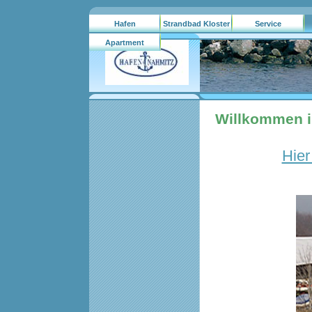
Hafen
Strandbad Kloster
Service
Nahmitz/gebrauchtboote.ag
Lehnin
Apartment
Hausboote
Willkommen i
Hier