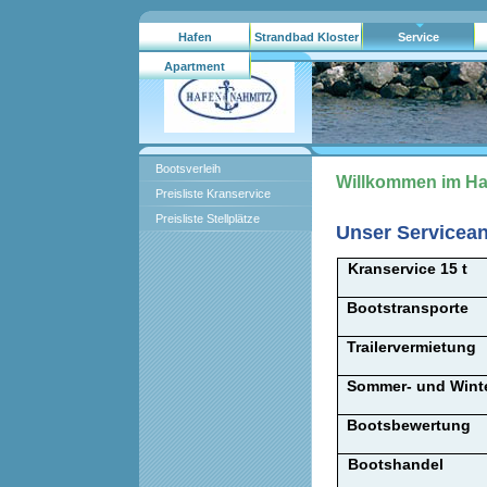
Hafen
Strandbad Kloster
Service
Nahmitz/gebrauchtboote.ag
Lehnin
Apartment
Hausboote
Bootsverleih
Willkommen im Ha
Preisliste Kranservice
Preisliste Stellplätze
Unser Servicea
Kranservice 15 t
Bootstransporte
Trailervermietung
Sommer- und Winte
Bootsbewertung
Bootshandel